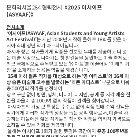
문화역서울284 협력전시
《2025 아시아프
(ASYAAF)》
전시소개
‘아시아프(ASYAAF, Asian Students and Young Artists
Art Festival)’
는 지난 2008년 시작해 올해로 18회를 맞은 아
시아 최대 청년 작가 아트페어입니다.
아시아 청년 작가들에게 작품을 선보일 무대를 제공하고 더 넓
은 미술 시장으로 나아가는 첫 발걸음을 응원하는 미술 축제로
최근 국제적으로 주목받고 있는 ‘K-아트’를 이끌어갈 ‘미래의 거
장’을 소개하는 등용문 역할을 해왔습니다.
35세 이하 젊은 작가를 대상으로 하는 ‘영 아티스트’
와
36세 이
상 숨은 미술계 고수를 발굴하는 ‘히든 아티스트’
부문으로 나눠
총 500명의 작가를 선정하여
장르 구분 없이 평면, 입체, 미디어, 디자인, 공예 등 시각 예술 전
반을 아울러 총 1000여 점의 작품이 관객을 찾아갑니다.
아시아프의 가장 큰 특징은 수수료 없이 작품 판매 수익 전액을
작가에게 지급해 작가의 성장을 돕는 공익 행사로서, 미술을 사
랑하는 이들에겐 젊은 작가들의 참신한 작품을 합리적 가격으로
소장할 수 있는 기회를 제공합니다.
올해는 아시아프 1회가 열린 뜻깊은 공간이자
준공 100주년을