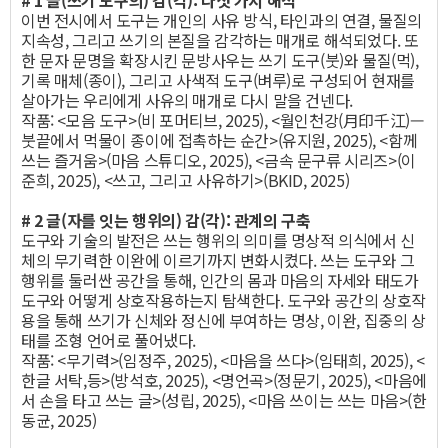
# 1 글(쓰기 도구의) 감(각): 다섯 가지 해석
이번 전시에서 도구는 개인의 사유 방식, 타인과의 연결, 물질의
지속성, 그리고 쓰기의 본질을 감각하는 매개로 해석되었다. 또
한 문자 문명을 확장시킨 문방사우는 쓰기 도구(붓)와 물질(먹),
기록 매체(종이), 그리고 사색적 도구(벼루)로 구성되어 현재를
살아가는 우리에게 사유의 매개로 다시 말을 건넨다.
작품: <모음 도구>(비 포머티브, 2025), <월인천강(月印千江)—
붓끝에서 먹물이 종이에 접촉하는 순간>(유지원, 2025), <함께
쓰는 즐거움>(마음 스튜디오, 2025), <금속 문구류 시리즈>(이
준희, 2025), <쓰고, 그리고 사유하기>(BKID, 2025)
# 2 글(자를 잇는 행위의) 감(각): 관계의 구축
도구와 기술의 발전은 쓰는 행위의 의미를 명상적 의식에서 신
체의 무기력한 이완에 이르기까지 변화시켰다. 쓰는 도구와 그
행위를 둘러싼 공간을 통해, 인간의 몸과 마음의 자세와 태도가
도구와 어떻게 상호작용하는지 탐색한다. 도구와 공간의 상호작
용을 통해 쓰기가 신체와 정신에 부여하는 명상, 이완, 집중의 상
태를 조형 언어로 풀어냈다.
작품: <무기력>(임정주, 2025), <마음을 쓰다>(임태희, 2025), <
한글 서탁,등>(방석호, 2025), <명언곡>(정문기, 2025), <마음에
서 손을 타고 쓰는 글>(성립, 2025), <마음 쓰이는 쓰는 마음>(한
동균, 2025)