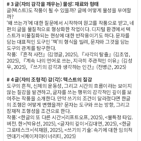
# 3 글(자의 감각을 깨우는) 물성: 재료와 형태
글(텍스트)도 작품이 될 수 있을까? 글에 어떻게 물성을 부여할
까?
‘왜 쓰는가’에 대한 질문에서 시작하여 원고를 작품으로 받고, 네
편의 글을 물질적으로 형상화한 작업이다. 디지털 환경에서 텍
스트가 비물질화되는 현상에 대한 반작용이기도 하다. 문자를
담는 대표적인 도구인 ‘책’의 형식을 빌려, 문자와 그것을 담는
도구의 관계를 탐구한다.
작품: 『흔적 사전』(김영글, 2025), 『사각의 탈출』(김초엽,
2025), 『계속 나의 언어로 쓰는, 지극히 주관적인 이유』(김성
우, 2025), 『쓰기의 감각과 생각하는 인간』(전병근, 2025)
# 4 글(자의 조형적) 감(각): 텍스트의 질감
도구의 흔적, 신체의 운동성, 그리고 시간의 흐름이라는 보이지
않는 질감을 발견하고, 글자를 쓰는 행위의 감각적인 깊이를 보
여주는 작품을 소개한다. 만약 쓰기의 조건이 달라졌다면 한글
의 조형은 어떻게 변했을까? 문자는 도구와 쓰는 방향, 그리고
잠재적 조형성을 조건으로 한다.
작품: <한글의 또 다른 시간>(리프트오프, 2025), <불특정 타입.
버전. 한>(박유선, 2025), <글자의 깊이>(김대연, 2025), <한글
그로테스크>(석재원, 2025), <쓰기의 기술: 속기에 대한 임의적
연대기>(메이저마이너리티, 2025)