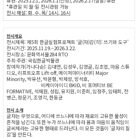
휴관: 2025.12.1, 2026.1.1(신정), 2026.2.17(설날) 휴관
*휴관일 외 월-일 전시관람 가능
전시 해설: 화, 수, 목/ 14시, 16시
전시개요
전시제목: 제5회 한글실험프로젝트 ‘글(자)감(각): 쓰기와 도구’
전시기간: 2025.11.19.~2026.3.22.
전시장소: 문화역서울284 RTO
주최·주관: 국립한글박물관
참여작가(가나다순): 김대연, 김성우, 김영글, 김초엽, 마음 스튜
디오, 리프트오프 Lift-off, 메이저마이너리티 Major
Minority, 박유선, 박윤형, 박제성, 방석호,
비케이아이디 BKID, 비 포머티브 BE
FORMATIVE, 석재원, 성립, 유지원, 이준희, 임정주, 임태희, 전
병근, 정문기, 조영각, 한동균
전시 소개
글자는 무엇으로, 어디에 쓰느냐에 따라 재료의 고유한 물성이
흔적을 남긴다. 또한 누가 쓰느냐에 따라 몸과 마음의 움직임이
글씨체라는 고유한 형태로 드러난다. 이 모든 것들이 '글자의 질
감'을 만든다.