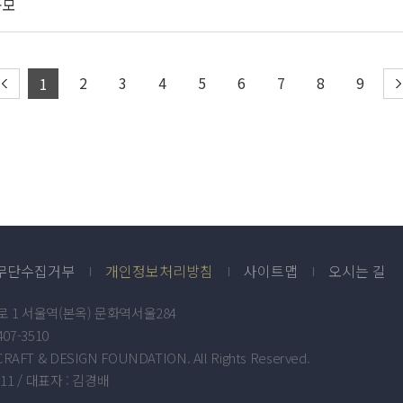
공모
2
3
4
5
6
7
8
9
1
무단수집거부
개인정보처리방침
사이트맵
오시는 길
로 1 서울역(본옥) 문화역서울284
3407-3510
CRAFT & DESIGN FOUNDATION. All Rights Reserved.
11 / 대표자 : 김경배