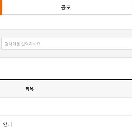
공모
제목
내
기 안내