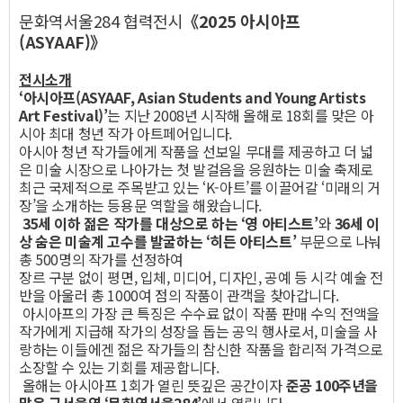
문화역서울284 협력전시
《2025 아시아프
(ASYAAF)》
전시소개
‘아시아프(ASYAAF, Asian Students and Young Artists
Art Festival)’
는 지난 2008년 시작해 올해로 18회를 맞은 아
시아 최대 청년 작가 아트페어입니다.
아시아 청년 작가들에게 작품을 선보일 무대를 제공하고 더 넓
은 미술 시장으로 나아가는 첫 발걸음을 응원하는 미술 축제로
최근 국제적으로 주목받고 있는 ‘K-아트’를 이끌어갈 ‘미래의 거
장’을 소개하는 등용문 역할을 해왔습니다.
35세 이하 젊은 작가를 대상으로 하는 ‘영 아티스트’
와
36세 이
상 숨은 미술계 고수를 발굴하는 ‘히든 아티스트’
부문으로 나눠
총 500명의 작가를 선정하여
장르 구분 없이 평면, 입체, 미디어, 디자인, 공예 등 시각 예술 전
반을 아울러 총 1000여 점의 작품이 관객을 찾아갑니다.
아시아프의 가장 큰 특징은 수수료 없이 작품 판매 수익 전액을
작가에게 지급해 작가의 성장을 돕는 공익 행사로서, 미술을 사
랑하는 이들에겐 젊은 작가들의 참신한 작품을 합리적 가격으로
소장할 수 있는 기회를 제공합니다.
올해는 아시아프 1회가 열린 뜻깊은 공간이자
준공 100주년을